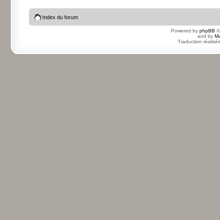
Index du forum
Powered by
phpBB
©
and by
Ma
Traduction réalisé