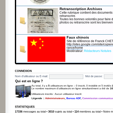
Retranscription Archives
Cette rubrique contient des documents 
retranscrire.
Toutes les bonnes volontés pour faire 
photos ou retranscrire sont les bienve
Faux chinois
Site de référence de Franck CHE
http://sites.google.com/site/copierep
rance/home
Modérateur:
Rédacteurs Notules
CONNEXION
Nom d'utilisateur ou E-mail:
Mot de passe:
Qui est en ligne ?
Au total, il y a
5
utilisateurs en ligne :: 0 inscrit, 0 invisible et 5 invité
Le nombre maximum d’utilisateurs en ligne simultanément a été de
16
Utilisateurs inscrits : Aucun utilisateur inscrit
Légende ::
Administrateurs
,
Bureau ADF
,
Commission communicat
STATISTIQUES
17336
messages au total •
3010
sujets au total •
114
membres au total • Notre m