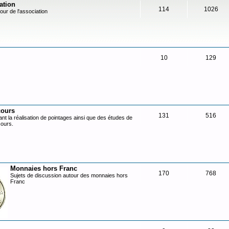
ation
114
1026
our de l'association
10
129
cours
131
516
nt la réalisation de pointages ainsi que des études de
cours.
Monnaies hors Franc
170
768
Sujets de discussion autour des monnaies hors
Franc