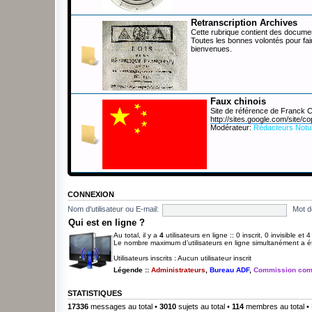
Retranscription Archives
Cette rubrique contient des documen
Toutes les bonnes volontés pour fai
bienvenues.
Faux chinois
Site de référence de Franck
http://sites.google.com/site/co
Modérateur:
Rédacteurs Notu
CONNEXION
Nom d'utilisateur ou E-mail:
Mot d
Qui est en ligne ?
Au total, il y a
4
utilisateurs en ligne :: 0 inscrit, 0 invisible et
Le nombre maximum d’utilisateurs en ligne simultanément a 
Utilisateurs inscrits : Aucun utilisateur inscrit
Légende ::
Administrateurs
,
Bureau ADF
,
Commission com
STATISTIQUES
17336
messages au total •
3010
sujets au total •
114
membres au total • 