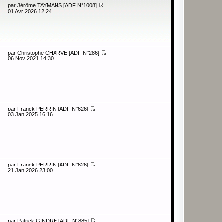
par
Jérôme TAYMANS [ADF N°1008]
01 Avr 2026 12:24
par
Christophe CHARVE [ADF N°286]
06 Nov 2021 14:30
par
Franck PERRIN [ADF N°626]
03 Jan 2025 16:16
par
Franck PERRIN [ADF N°626]
21 Jan 2026 23:00
par
Patrick GINDRE [ADF N°885]