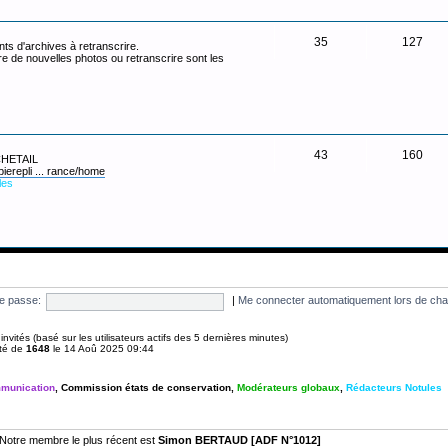
35
127
ts d'archives à retranscrire.
re de nouvelles photos ou retranscrire sont les
43
160
 CHETAIL
pierepli ... rance/home
les
e passe:
|
Me connecter automatiquement lors de cha
 4 invités (basé sur les utilisateurs actifs des 5 dernières minutes)
été de
1648
le 14 Aoû 2025 09:44
munication
,
Commission états de conservation
,
Modérateurs globaux
,
Rédacteurs Notules
Notre membre le plus récent est
Simon BERTAUD [ADF N°1012]