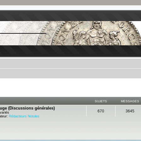
SUJETS
MESSAGES
ouge (Discussions générales)
670
3645
variés
teur:
Rédacteurs Notules