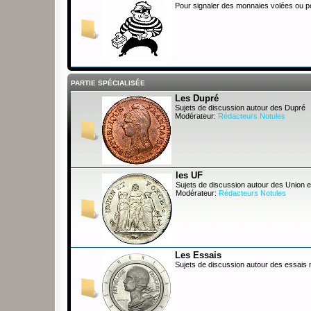
Pour signaler des monnaies volées ou 
PARTIE SPÉCIALISÉE
Les Dupré
Sujets de discussion autour des Dupré
Modérateur:
Rédacteurs Notules
les UF
Sujets de discussion autour des Union e
Modérateur:
Rédacteurs Notules
Les Essais
Sujets de discussion autour des essais