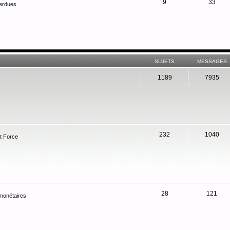
9
33
perdues
SUJETS
MESSAGES
1189
7935
232
1040
t Force
28
121
 monétaires