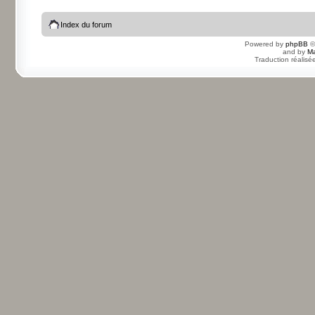
Index du forum
Powered by
phpBB
©
and by
Ma
Traduction réalisé