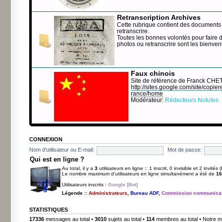
Retranscription Archives
Cette rubrique contient des documents 
retranscrire.
Toutes les bonnes volontés pour faire 
photos ou retranscrire sont les bienve
Faux chinois
Site de référence de Franck CHE
http://sites.google.com/site/copierep
rance/home
Modérateur:
Rédacteurs Notules
CONNEXION
Nom d'utilisateur ou E-mail:
Mot de passe:
Qui est en ligne ?
Au total, il y a
3
utilisateurs en ligne :: 1 inscrit, 0 invisible et 2 invité
Le nombre maximum d’utilisateurs en ligne simultanément a été de
16
Utilisateurs inscrits :
Google [Bot]
Légende ::
Administrateurs
,
Bureau ADF
,
Commission communicat
STATISTIQUES
17336
messages au total •
3010
sujets au total •
114
membres au total • Notre m