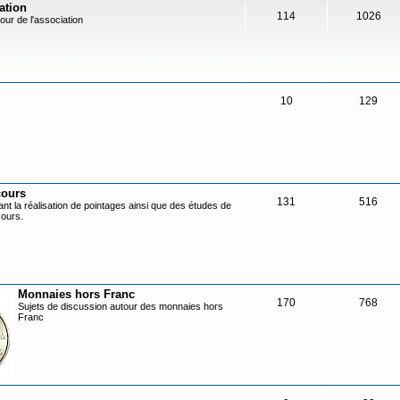
ation
114
1026
our de l'association
10
129
cours
131
516
nt la réalisation de pointages ainsi que des études de
cours.
Monnaies hors Franc
170
768
Sujets de discussion autour des monnaies hors
Franc