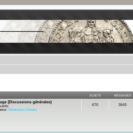
SUJETS
MESSAGES
ouge (Discussions générales)
670
3645
variés
teur:
Rédacteurs Notules