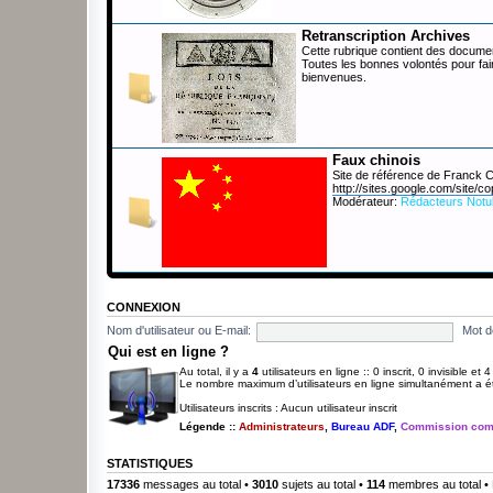
Retranscription Archives
Cette rubrique contient des documen
Toutes les bonnes volontés pour fai
bienvenues.
Faux chinois
Site de référence de Franck
http://sites.google.com/site/co
Modérateur:
Rédacteurs Notu
CONNEXION
Nom d'utilisateur ou E-mail:
Mot d
Qui est en ligne ?
Au total, il y a
4
utilisateurs en ligne :: 0 inscrit, 0 invisible et
Le nombre maximum d’utilisateurs en ligne simultanément a 
Utilisateurs inscrits : Aucun utilisateur inscrit
Légende ::
Administrateurs
,
Bureau ADF
,
Commission com
STATISTIQUES
17336
messages au total •
3010
sujets au total •
114
membres au total • 