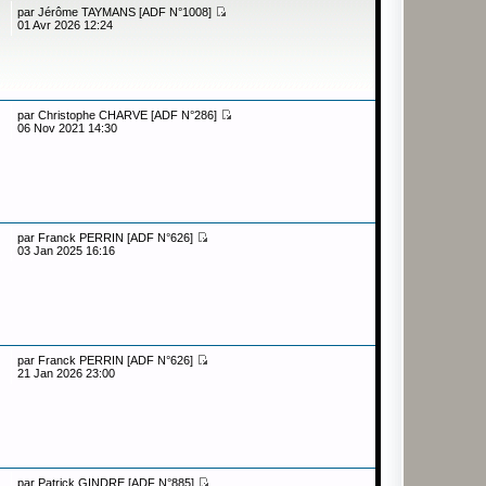
par
Jérôme TAYMANS [ADF N°1008]
01 Avr 2026 12:24
par
Christophe CHARVE [ADF N°286]
06 Nov 2021 14:30
par
Franck PERRIN [ADF N°626]
03 Jan 2025 16:16
par
Franck PERRIN [ADF N°626]
21 Jan 2026 23:00
par
Patrick GINDRE [ADF N°885]