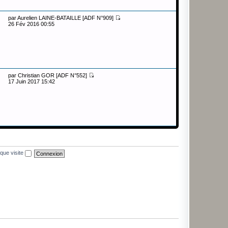
par
Aurelien LAINE-BATAILLE [ADF N°909]
26 Fév 2016 00:55
par
Christian GOR [ADF N°552]
17 Juin 2017 15:42
que visite