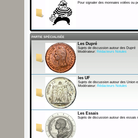
Pour signaler des monnaies volées ou 
PARTIE SPÉCIALISÉE
Les Dupré
Sujets de discussion autour des Dupré
Modérateur:
Rédacteurs Notules
les UF
Sujets de discussion autour des Union e
Modérateur:
Rédacteurs Notules
Les Essais
Sujets de discussion autour des essais