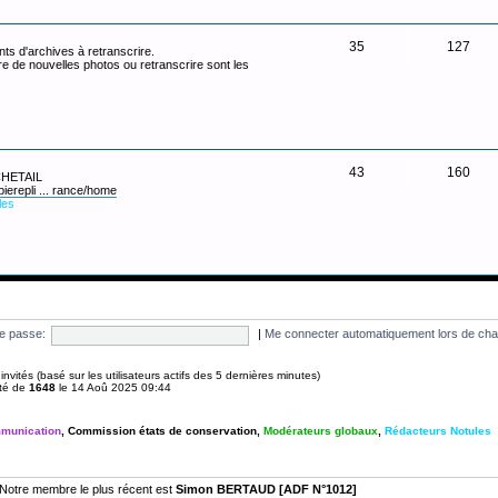
35
127
ts d'archives à retranscrire.
re de nouvelles photos ou retranscrire sont les
43
160
 CHETAIL
pierepli ... rance/home
les
e passe:
|
Me connecter automatiquement lors de cha
 4 invités (basé sur les utilisateurs actifs des 5 dernières minutes)
été de
1648
le 14 Aoû 2025 09:44
munication
,
Commission états de conservation
,
Modérateurs globaux
,
Rédacteurs Notules
Notre membre le plus récent est
Simon BERTAUD [ADF N°1012]