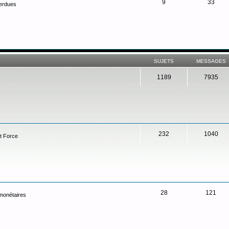
9
33
perdues
SUJETS
MESSAGES
1189
7935
232
1040
t Force
28
121
 monétaires