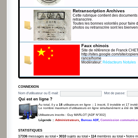
Retranscription Archives
Cette rubrique contient des documents 
retranscrire.
Toutes les bonnes volontés pour faire 
photos ou retranscrire sont les bienve
Faux chinois
Site de référence de Franck CHE
http://sites.google.com/site/copierep
rance/home
Modérateur:
Rédacteurs Notules
CONNEXION
Nom d'utilisateur ou E-mail:
Mot de passe:
Qui est en ligne ?
Au total, il y a
18
utilisateurs en ligne :: 1 inscrit, 0 invisible et 17 inv
Le nombre maximum d’utilisateurs en ligne simultanément a été de
16
Utilisateurs inscrits :
Guy MARLOT [ADF N°302]
Légende ::
Administrateurs
,
Bureau ADF
,
Commission communicat
STATISTIQUES
17336
messages au total •
3010
sujets au total •
114
membres au total • Notre m