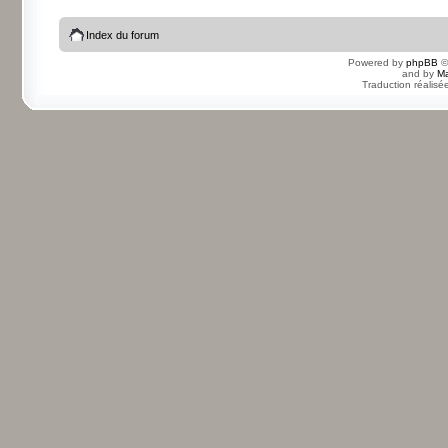
Index du forum
Powered by
phpBB
©
and by
Ma
Traduction réalisé