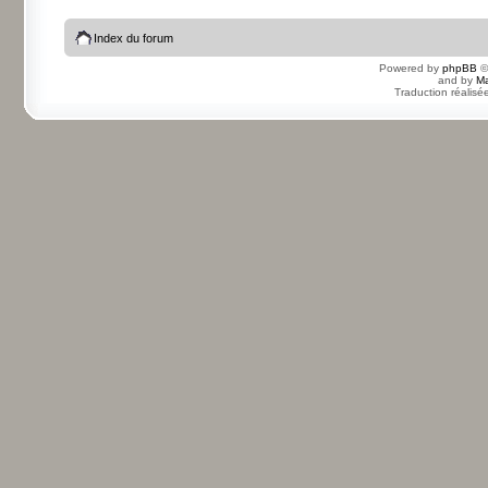
Index du forum
Powered by
phpBB
©
and by
Ma
Traduction réalisé