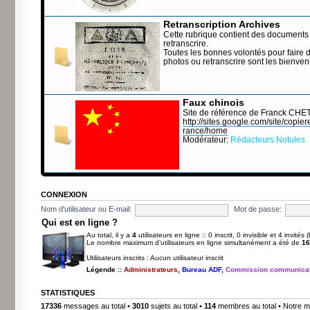
Retranscription Archives
Cette rubrique contient des documents 
retranscrire.
Toutes les bonnes volontés pour faire 
photos ou retranscrire sont les bienve
Faux chinois
Site de référence de Franck CHE
http://sites.google.com/site/copierep
rance/home
Modérateur:
Rédacteurs Notules
CONNEXION
Nom d'utilisateur ou E-mail:
Mot de passe:
Qui est en ligne ?
Au total, il y a
4
utilisateurs en ligne :: 0 inscrit, 0 invisible et 4 invité
Le nombre maximum d’utilisateurs en ligne simultanément a été de
16
Utilisateurs inscrits : Aucun utilisateur inscrit
Légende ::
Administrateurs
,
Bureau ADF
,
Commission communicat
STATISTIQUES
17336
messages au total •
3010
sujets au total •
114
membres au total • Notre m