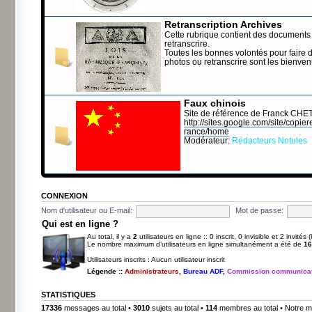
Retranscription Archives
Cette rubrique contient des documents 
retranscrire.
Toutes les bonnes volontés pour faire 
photos ou retranscrire sont les bienve
Faux chinois
Site de référence de Franck CHE
http://sites.google.com/site/copierep
rance/home
Modérateur:
Rédacteurs Notules
CONNEXION
Nom d'utilisateur ou E-mail:
Mot de passe:
Qui est en ligne ?
Au total, il y a
2
utilisateurs en ligne :: 0 inscrit, 0 invisible et 2 invité
Le nombre maximum d’utilisateurs en ligne simultanément a été de
16
Utilisateurs inscrits : Aucun utilisateur inscrit
Légende ::
Administrateurs
,
Bureau ADF
,
Commission communicat
STATISTIQUES
17336
messages au total •
3010
sujets au total •
114
membres au total • Notre m