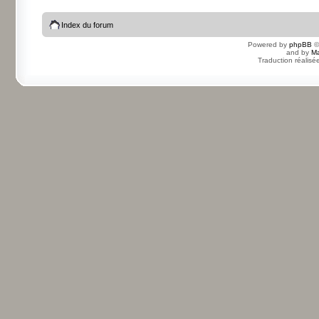
Index du forum
Powered by
phpBB
©
and by
Ma
Traduction réalisé