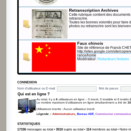
Retranscription Archives
Cette rubrique contient des documents 
retranscrire.
Toutes les bonnes volontés pour faire 
photos ou retranscrire sont les bienve
Faux chinois
Site de référence de Franck CHE
http://sites.google.com/site/copierep
rance/home
Modérateur:
Rédacteurs Notules
CONNEXION
Nom d'utilisateur ou E-mail:
Mot de passe:
Qui est en ligne ?
Au total, il y a
6
utilisateurs en ligne :: 0 inscrit, 0 invisible et 6 invité
Le nombre maximum d’utilisateurs en ligne simultanément a été de
16
Utilisateurs inscrits : Aucun utilisateur inscrit
Légende ::
Administrateurs
,
Bureau ADF
,
Commission communicat
STATISTIQUES
17336
messages au total •
3010
sujets au total •
114
membres au total • Notre m