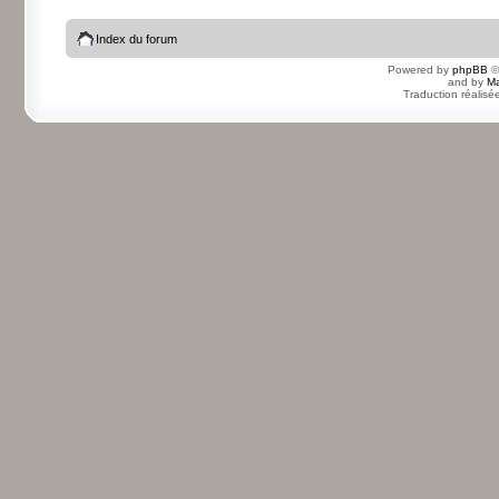
Index du forum
Powered by
phpBB
©
and by
Ma
Traduction réalisé