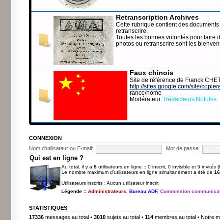
Retranscription Archives
Cette rubrique contient des documents 
retranscrire.
Toutes les bonnes volontés pour faire 
photos ou retranscrire sont les bienve
Faux chinois
Site de référence de Franck CHE
http://sites.google.com/site/copierep
rance/home
Modérateur:
Rédacteurs Notules
CONNEXION
Nom d'utilisateur ou E-mail:
Mot de passe:
Qui est en ligne ?
Au total, il y a
5
utilisateurs en ligne :: 0 inscrit, 0 invisible et 5 invité
Le nombre maximum d’utilisateurs en ligne simultanément a été de
16
Utilisateurs inscrits : Aucun utilisateur inscrit
Légende ::
Administrateurs
,
Bureau ADF
,
Commission communicat
STATISTIQUES
17336
messages au total •
3010
sujets au total •
114
membres au total • Notre m