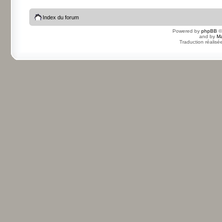
Index du forum
Powered by
phpBB
©
and by
Ma
Traduction réalisé