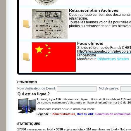
Retranscription Archives
Cette rubrique contient des documents 
retranscrire.
Toutes les bonnes volontés pour faire 
photos ou retranscrire sont les bienve
Faux chinois
Site de référence de Franck CHE
http://sites.google.com/site/copierep
rance/home
Modérateur:
Rédacteurs Notules
CONNEXION
Nom d'utilisateur ou E-mail:
Mot de passe:
Qui est en ligne ?
Au total, il y a
110
utilisateurs en ligne :: 0 inscrit, 0 invisible et 110 i
Le nombre maximum d’utilisateurs en ligne simultanément a été de
16
Utilisateurs inscrits : Aucun utilisateur inscrit
Légende ::
Administrateurs
,
Bureau ADF
,
Commission communicat
STATISTIQUES
17336
messages au total •
3010
sujets au total •
114
membres au total • Notre m