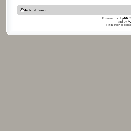
Index du forum
Powered by
phpBB
©
and by
Ma
Traduction réalisé