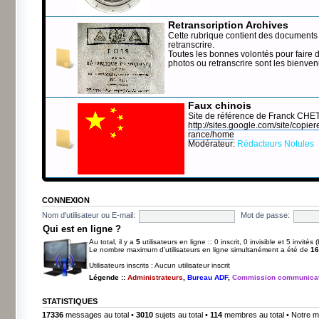
Retranscription Archives
Cette rubrique contient des documents 
retranscrire.
Toutes les bonnes volontés pour faire 
photos ou retranscrire sont les bienve
Faux chinois
Site de référence de Franck CHE
http://sites.google.com/site/copierep
rance/home
Modérateur:
Rédacteurs Notules
CONNEXION
Nom d'utilisateur ou E-mail:
Mot de passe:
Qui est en ligne ?
Au total, il y a
5
utilisateurs en ligne :: 0 inscrit, 0 invisible et 5 invité
Le nombre maximum d’utilisateurs en ligne simultanément a été de
16
Utilisateurs inscrits : Aucun utilisateur inscrit
Légende ::
Administrateurs
,
Bureau ADF
,
Commission communicat
STATISTIQUES
17336
messages au total •
3010
sujets au total •
114
membres au total • Notre m