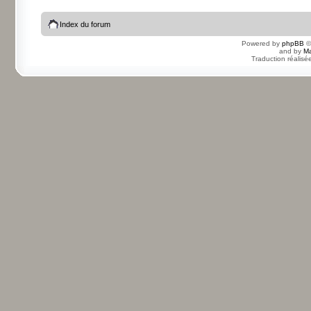
Index du forum
Powered by
phpBB
©
and by
Ma
Traduction réalisé