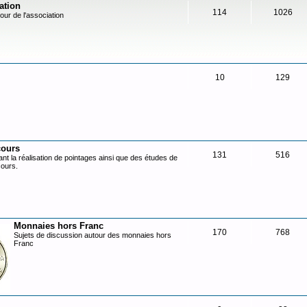
ation
114
1026
our de l'association
10
129
cours
131
516
nt la réalisation de pointages ainsi que des études de
cours.
Monnaies hors Franc
170
768
Sujets de discussion autour des monnaies hors
Franc