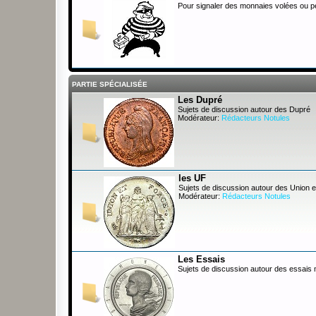
Pour signaler des monnaies volées ou 
PARTIE SPÉCIALISÉE
Les Dupré
Sujets de discussion autour des Dupré
Modérateur:
Rédacteurs Notules
les UF
Sujets de discussion autour des Union e
Modérateur:
Rédacteurs Notules
Les Essais
Sujets de discussion autour des essais