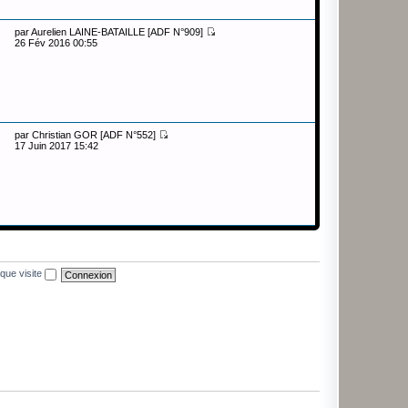
par
Aurelien LAINE-BATAILLE [ADF N°909]
26 Fév 2016 00:55
par
Christian GOR [ADF N°552]
17 Juin 2017 15:42
que visite