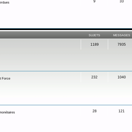
9
33
perdues
SUJETS
MESSAGES
1189
7935
232
1040
t Force
28
121
 monétaires