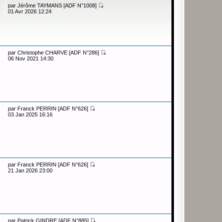
par
Jérôme TAYMANS [ADF N°1008]
01 Avr 2026 12:24
par
Christophe CHARVE [ADF N°286]
06 Nov 2021 14:30
par
Franck PERRIN [ADF N°626]
03 Jan 2025 16:16
par
Franck PERRIN [ADF N°626]
21 Jan 2026 23:00
par
Patrick GINDRE [ADF N°885]