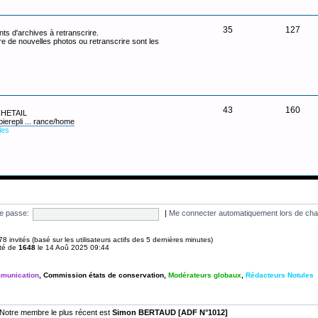
35
127
ts d'archives à retranscrire.
re de nouvelles photos ou retranscrire sont les
43
160
 CHETAIL
pierepli ... rance/home
les
e passe:
|
Me connecter automatiquement lors de cha
et 78 invités (basé sur les utilisateurs actifs des 5 dernières minutes)
été de
1648
le 14 Aoû 2025 09:44
munication
,
Commission états de conservation
,
Modérateurs globaux
,
Rédacteurs Notules
Notre membre le plus récent est
Simon BERTAUD [ADF N°1012]