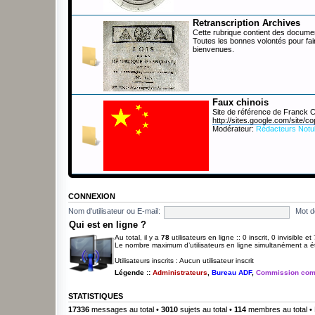
Retranscription Archives
Cette rubrique contient des documen
Toutes les bonnes volontés pour fai
bienvenues.
Faux chinois
Site de référence de Franck
http://sites.google.com/site/co
Modérateur:
Rédacteurs Notu
CONNEXION
Nom d'utilisateur ou E-mail:
Mot d
Qui est en ligne ?
Au total, il y a
78
utilisateurs en ligne :: 0 inscrit, 0 invisible 
Le nombre maximum d’utilisateurs en ligne simultanément a 
Utilisateurs inscrits : Aucun utilisateur inscrit
Légende ::
Administrateurs
,
Bureau ADF
,
Commission com
STATISTIQUES
17336
messages au total •
3010
sujets au total •
114
membres au total • 