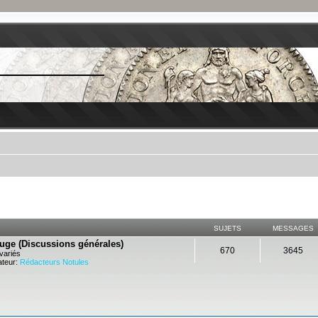
SUJETS
MESSAGES
ouge (Discussions générales)
670
3645
variés
teur:
Rédacteurs Notules