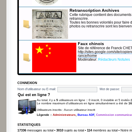
Retranscription Archives
Cette rubrique contient des documents 
retranscrire.
Toutes les bonnes volontés pour faire 
photos ou retranscrire sont les bienve
Faux chinois
Site de référence de Franck CHE
http://sites.google.com/site/copierep
rance/home
Modérateur:
Rédacteurs Notules
CONNEXION
Nom d'utilisateur ou E-mail:
Mot de passe:
Qui est en ligne ?
Au total, il y a
5
utilisateurs en ligne :: 0 inscrit, 0 invisible et 5 invité
Le nombre maximum d’utilisateurs en ligne simultanément a été de
16
Utilisateurs inscrits : Aucun utilisateur inscrit
Légende ::
Administrateurs
,
Bureau ADF
,
Commission communicat
STATISTIQUES
17336
messages au total •
3010
sujets au total •
114
membres au total • Notre m