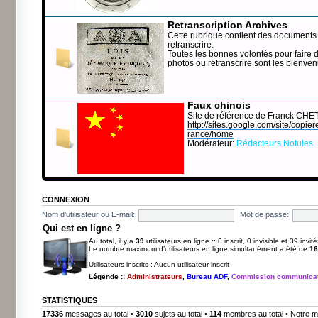
Retranscription Archives
Cette rubrique contient des documents 
retranscrire.
Toutes les bonnes volontés pour faire 
photos ou retranscrire sont les bienve
Faux chinois
Site de référence de Franck CHE
http://sites.google.com/site/copierep
rance/home
Modérateur:
Rédacteurs Notules
CONNEXION
Nom d'utilisateur ou E-mail:
Mot de passe:
Qui est en ligne ?
Au total, il y a
39
utilisateurs en ligne :: 0 inscrit, 0 invisible et 39 inv
Le nombre maximum d’utilisateurs en ligne simultanément a été de
16
Utilisateurs inscrits : Aucun utilisateur inscrit
Légende ::
Administrateurs
,
Bureau ADF
,
Commission communicat
STATISTIQUES
17336
messages au total •
3010
sujets au total •
114
membres au total • Notre m