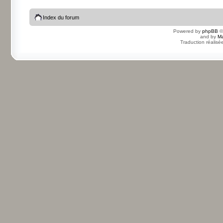
Index du forum
Powered by
phpBB
©
and by
Ma
Traduction réalisé