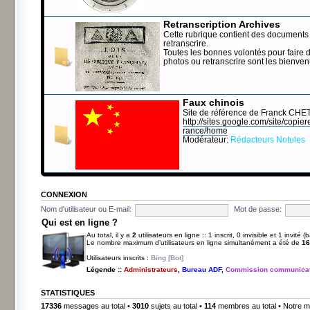
Retranscription Archives
Cette rubrique contient des documents 
retranscrire.
Toutes les bonnes volontés pour faire 
photos ou retranscrire sont les bienve
Faux chinois
Site de référence de Franck CHE
http://sites.google.com/site/copierep
rance/home
Modérateur:
Rédacteurs Notules
CONNEXION
Nom d'utilisateur ou E-mail:
Mot de passe:
Qui est en ligne ?
Au total, il y a
2
utilisateurs en ligne :: 1 inscrit, 0 invisible et 1 invité
Le nombre maximum d’utilisateurs en ligne simultanément a été de
16
Utilisateurs inscrits :
Bing [Bot]
Légende ::
Administrateurs
,
Bureau ADF
,
Commission communicat
STATISTIQUES
17336
messages au total •
3010
sujets au total •
114
membres au total • Notre m