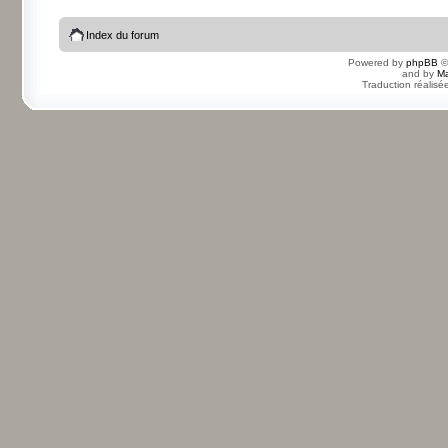
Index du forum
Powered by
phpBB
©
and by
Ma
Traduction réalisé