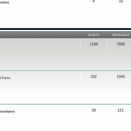
9
33
perdues
SUJETS
MESSAGES
1189
7935
232
1040
t Force
28
121
 monétaires