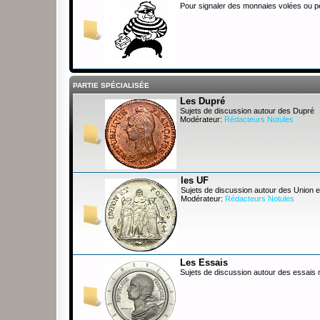
Pour signaler des monnaies volées ou 
PARTIE SPÉCIALISÉE
Les Dupré
Sujets de discussion autour des Dupré
Modérateur:
Rédacteurs Notules
les UF
Sujets de discussion autour des Union e
Modérateur:
Rédacteurs Notules
Les Essais
Sujets de discussion autour des essais