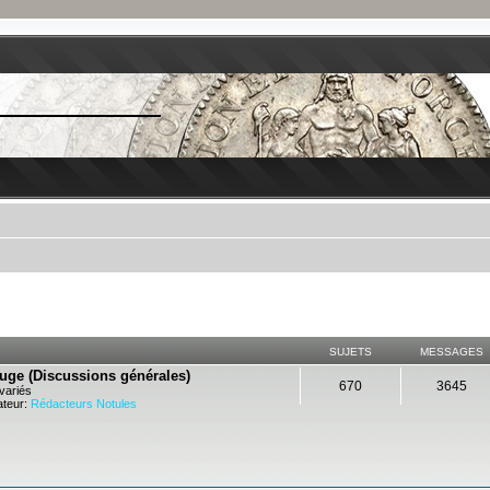
SUJETS
MESSAGES
ouge (Discussions générales)
670
3645
variés
teur:
Rédacteurs Notules