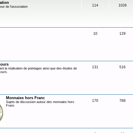
ation
114
1026
our de l'association
10
129
cours
131
516
nt la réalisation de pointages ainsi que des études de
cours.
Monnaies hors Franc
170
768
Sujets de discussion autour des monnaies hors
Franc