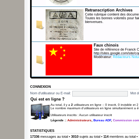
Retranscription Archives
Cette rubrique contient des documen
Toutes les bonnes volontés pour fai
bienvenues.
Faux chinois
Site de référence de Franck
http://sites.google.com/site/co
Modérateur:
Rédacteurs Notu
CONNEXION
Nom d'utilisateur ou E-mail:
Mot d
Qui est en ligne ?
Au total, il y a
2
utilisateurs en ligne :: 0 inscrit, 0 invisible et
Le nombre maximum d’utilisateurs en ligne simultanément a 
Utilisateurs inscrits : Aucun utilisateur inscrit
Légende ::
Administrateurs
,
Bureau ADF
,
Commission com
STATISTIQUES
17336
messages au total •
3010
sujets au total •
114
membres au total • 