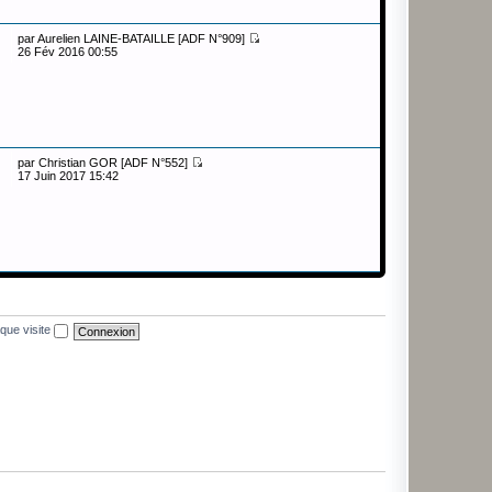
par
Aurelien LAINE-BATAILLE [ADF N°909]
26 Fév 2016 00:55
par
Christian GOR [ADF N°552]
17 Juin 2017 15:42
que visite