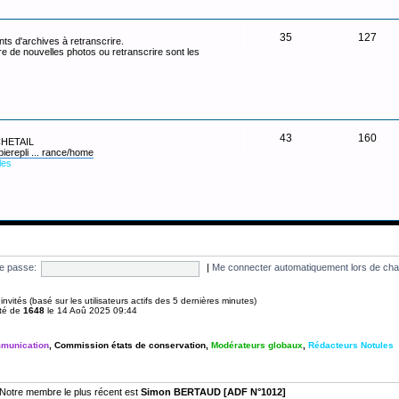
35
127
ts d'archives à retranscrire.
re de nouvelles photos ou retranscrire sont les
43
160
 CHETAIL
pierepli ... rance/home
les
e passe:
|
Me connecter automatiquement lors de cha
 2 invités (basé sur les utilisateurs actifs des 5 dernières minutes)
été de
1648
le 14 Aoû 2025 09:44
munication
,
Commission états de conservation
,
Modérateurs globaux
,
Rédacteurs Notules
Notre membre le plus récent est
Simon BERTAUD [ADF N°1012]