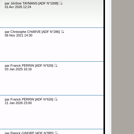
par
Jérôme TAYMANS [ADF N°1008]
01 Avr 2026 12:24
par
Christophe CHARVE [ADF N°286]
06 Nov 2021 14:30
par
Franck PERRIN [ADF N°626]
03 Jan 2025 16:16
par
Franck PERRIN [ADF N°626]
21 Jan 2026 23:00
par
Patrick GINDRE [ADF N°885]