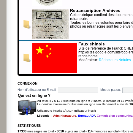
Retranscription Archives
Cette rubrique contient des documents 
retranscrire.
Toutes les bonnes volontés pour faire 
photos ou retranscrire sont les bienve
Faux chinois
Site de référence de Franck CHE
http://sites.google.com/site/copierep
rance/home
Modérateur:
Rédacteurs Notules
CONNEXION
Nom d'utilisateur ou E-mail:
Mot de passe:
Qui est en ligne ?
Au total, il y a
11
utilisateurs en ligne :: 0 inscrit, 0 invisible et 11 invi
Le nombre maximum d’utilisateurs en ligne simultanément a été de
16
Utilisateurs inscrits : Aucun utilisateur inscrit
Légende ::
Administrateurs
,
Bureau ADF
,
Commission communicat
STATISTIQUES
17336
messages au total •
3010
sujets au total •
114
membres au total • Notre m