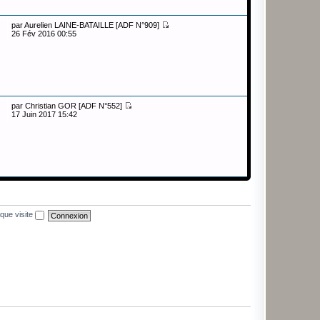
par
Aurelien LAINE-BATAILLE [ADF N°909]
26 Fév 2016 00:55
par
Christian GOR [ADF N°552]
17 Juin 2017 15:42
que visite