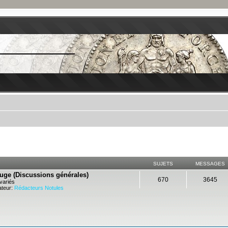
SUJETS
MESSAGES
ouge (Discussions générales)
670
3645
variés
teur:
Rédacteurs Notules