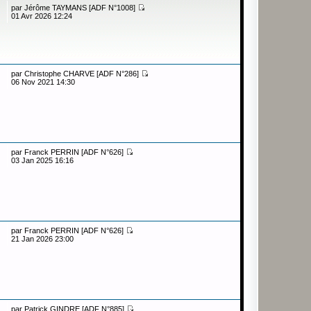
par
Jérôme TAYMANS [ADF N°1008]
01 Avr 2026 12:24
par
Christophe CHARVE [ADF N°286]
06 Nov 2021 14:30
par
Franck PERRIN [ADF N°626]
03 Jan 2025 16:16
par
Franck PERRIN [ADF N°626]
21 Jan 2026 23:00
par
Patrick GINDRE [ADF N°885]