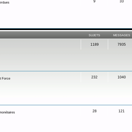
9
33
perdues
SUJETS
MESSAGES
1189
7935
232
1040
t Force
28
121
 monétaires