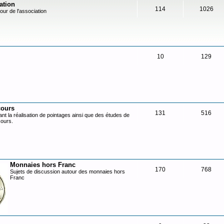
ation
114
1026
our de l'association
10
129
cours
131
516
nt la réalisation de pointages ainsi que des études de
cours.
Monnaies hors Franc
170
768
Sujets de discussion autour des monnaies hors
Franc