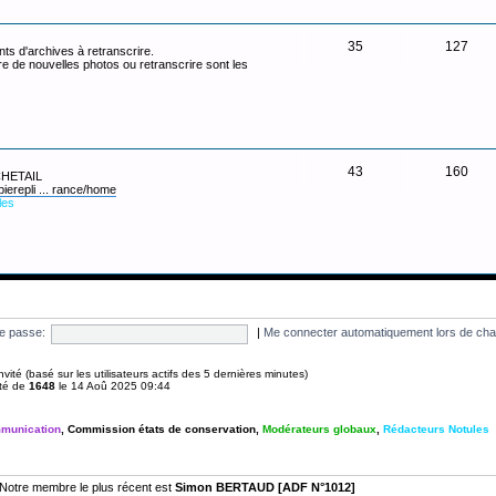
35
127
ts d'archives à retranscrire.
re de nouvelles photos ou retranscrire sont les
43
160
 CHETAIL
pierepli ... rance/home
les
e passe:
|
Me connecter automatiquement lors de cha
1 invité (basé sur les utilisateurs actifs des 5 dernières minutes)
été de
1648
le 14 Aoû 2025 09:44
munication
,
Commission états de conservation
,
Modérateurs globaux
,
Rédacteurs Notules
Notre membre le plus récent est
Simon BERTAUD [ADF N°1012]