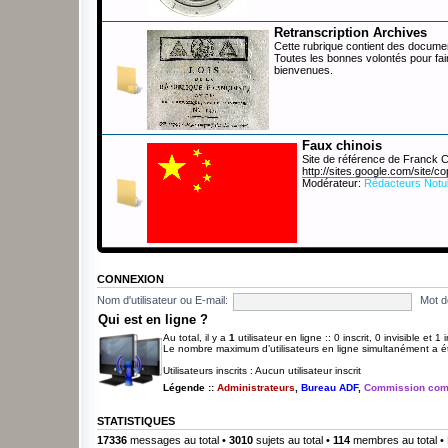
Retranscription Archives
Cette rubrique contient des documen
Toutes les bonnes volontés pour fai
bienvenues.
Faux chinois
Site de référence de Franck
http://sites.google.com/site/co
Modérateur:
Rédacteurs Notu
CONNEXION
Nom d'utilisateur ou E-mail:
Mot d
Qui est en ligne ?
Au total, il y a
1
utilisateur en ligne :: 0 inscrit, 0 invisible et 
Le nombre maximum d’utilisateurs en ligne simultanément a 
Utilisateurs inscrits : Aucun utilisateur inscrit
Légende ::
Administrateurs
,
Bureau ADF
,
Commission com
STATISTIQUES
17336
messages au total •
3010
sujets au total •
114
membres au total • 