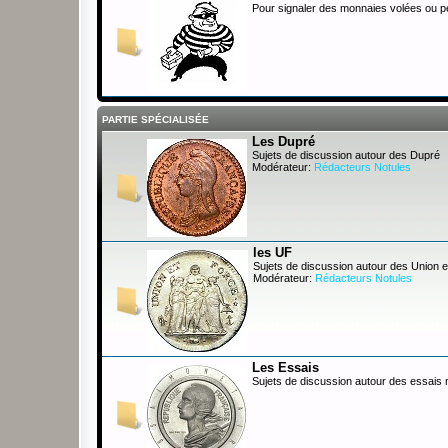
Pour signaler des monnaies volées ou 
PARTIE SPÉCIALISÉE
Les Dupré
Sujets de discussion autour des Dupré
Modérateur:
Rédacteurs Notules
les UF
Sujets de discussion autour des Union e
Modérateur:
Rédacteurs Notules
Les Essais
Sujets de discussion autour des essais