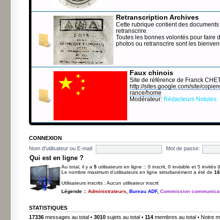
Retranscription Archives
Cette rubrique contient des documents 
retranscrire.
Toutes les bonnes volontés pour faire 
photos ou retranscrire sont les bienve
Faux chinois
Site de référence de Franck CHE
http://sites.google.com/site/copierep
rance/home
Modérateur:
Rédacteurs Notules
CONNEXION
Nom d'utilisateur ou E-mail:
Mot de passe:
Qui est en ligne ?
Au total, il y a
5
utilisateurs en ligne :: 0 inscrit, 0 invisible et 5 invité
Le nombre maximum d’utilisateurs en ligne simultanément a été de
16
Utilisateurs inscrits : Aucun utilisateur inscrit
Légende ::
Administrateurs
,
Bureau ADF
,
Commission communicat
STATISTIQUES
17336
messages au total •
3010
sujets au total •
114
membres au total • Notre m