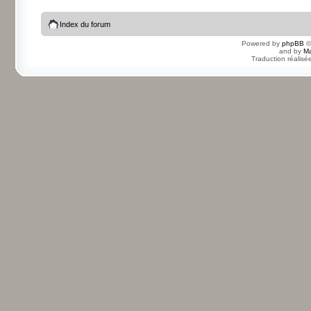
Index du forum
Powered by
phpBB
©
and by
Ma
Traduction réalisé