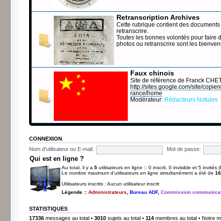
Retranscription Archives
Cette rubrique contient des documents 
retranscrire.
Toutes les bonnes volontés pour faire 
photos ou retranscrire sont les bienve
Faux chinois
Site de référence de Franck CHE
http://sites.google.com/site/copierep
rance/home
Modérateur:
Rédacteurs Notules
CONNEXION
Nom d'utilisateur ou E-mail:
Mot de passe:
Qui est en ligne ?
Au total, il y a
5
utilisateurs en ligne :: 0 inscrit, 0 invisible et 5 invité
Le nombre maximum d’utilisateurs en ligne simultanément a été de
16
Utilisateurs inscrits : Aucun utilisateur inscrit
Légende ::
Administrateurs
,
Bureau ADF
,
Commission communicat
STATISTIQUES
17336
messages au total •
3010
sujets au total •
114
membres au total • Notre m