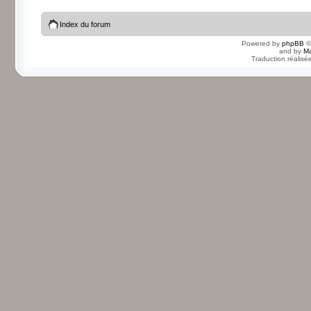
Index du forum
Powered by
phpBB
©
and by
Ma
Traduction réalisé