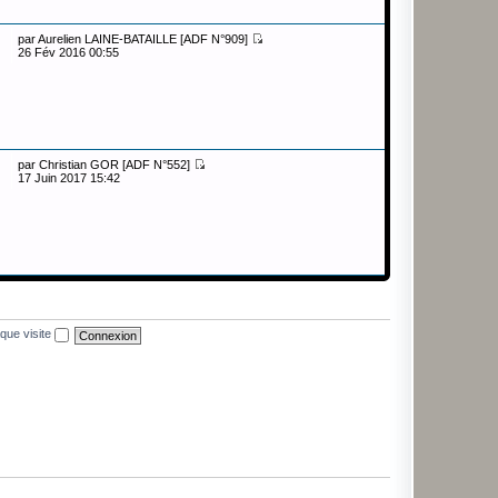
par
Aurelien LAINE-BATAILLE [ADF N°909]
26 Fév 2016 00:55
par
Christian GOR [ADF N°552]
17 Juin 2017 15:42
que visite