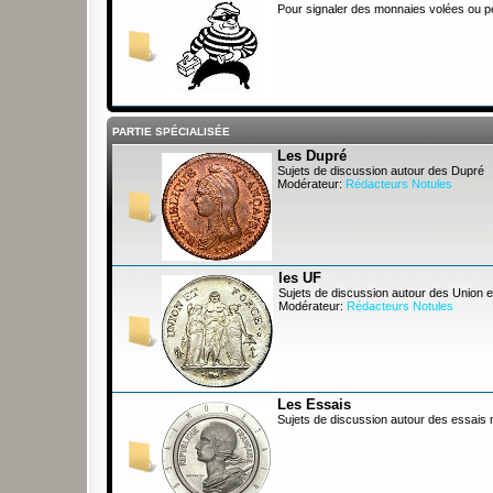
Pour signaler des monnaies volées ou 
PARTIE SPÉCIALISÉE
Les Dupré
Sujets de discussion autour des Dupré
Modérateur:
Rédacteurs Notules
les UF
Sujets de discussion autour des Union e
Modérateur:
Rédacteurs Notules
Les Essais
Sujets de discussion autour des essais