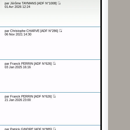
par
Jérôme TAYMANS [ADF N°1008]
01 Avr 2026 12:24
par
Christophe CHARVE [ADF N°286]
06 Nov 2021 14:30
par
Franck PERRIN [ADF N°626]
03 Jan 2025 16:16
par
Franck PERRIN [ADF N°626]
21 Jan 2026 23:00
par
Patrick GINDRE [ADF N°885]