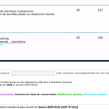
35
127
ts d'archives à retranscrire.
re de nouvelles photos ou retranscrire sont les
43
160
 CHETAIL
pierepli ... rance/home
les
e passe:
|
Me connecter automatiquement lors de cha
t 9 invités (basé sur les utilisateurs actifs des 5 dernières minutes)
été de
1648
le 14 Aoû 2025 09:44
munication
,
Commission états de conservation
,
Modérateurs globaux
,
Rédacteurs Notules
Notre membre le plus récent est
Simon BERTAUD [ADF N°1012]