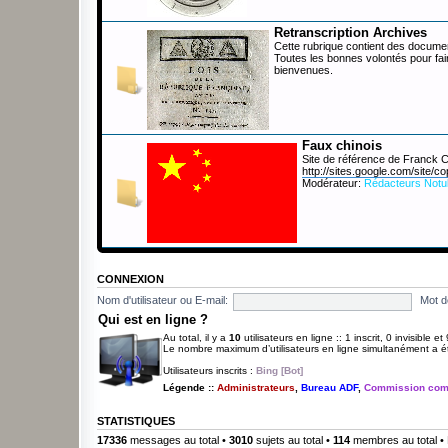
Retranscription Archives
Cette rubrique contient des documen
Toutes les bonnes volontés pour fai
bienvenues.
Faux chinois
Site de référence de Franck
http://sites.google.com/site/co
Modérateur:
Rédacteurs Notu
CONNEXION
Nom d'utilisateur ou E-mail:
Mot d
Qui est en ligne ?
Au total, il y a
10
utilisateurs en ligne :: 1 inscrit, 0 invisible e
Le nombre maximum d’utilisateurs en ligne simultanément a 
Utilisateurs inscrits :
Bing [Bot]
Légende ::
Administrateurs
,
Bureau ADF
,
Commission com
STATISTIQUES
17336
messages au total •
3010
sujets au total •
114
membres au total • 