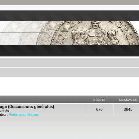
SUJETS
MESSAGES
ouge (Discussions générales)
670
3645
variés
teur:
Rédacteurs Notules