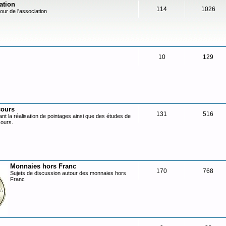
ation
114
1026
our de l'association
10
129
cours
131
516
nt la réalisation de pointages ainsi que des études de
cours.
Monnaies hors Franc
170
768
Sujets de discussion autour des monnaies hors
Franc