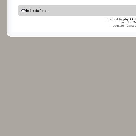
Index du forum
Powered by
phpBB
©
and by
Ma
Traduction réalisé