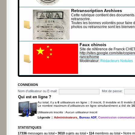
Retranscription Archives
Cette rubrique contient des documents 
retranscrire.
Toutes les bonnes volontés pour faire 
photos ou retranscrire sont les bienve
Faux chinois
Site de référence de Franck CHE
http://sites.google.com/site/copierep
rance/home
Modérateur:
Rédacteurs Notules
CONNEXION
Nom d'utilisateur ou E-mail:
Mot de passe:
Qui est en ligne ?
Au total, il y a
6
utilisateurs en ligne :: 0 inscrit, 0 invisible et 6 invité
Le nombre maximum d’utilisateurs en ligne simultanément a été de
16
Utilisateurs inscrits : Aucun utilisateur inscrit
Légende ::
Administrateurs
,
Bureau ADF
,
Commission communicat
STATISTIQUES
17336
messages au total •
3010
sujets au total •
114
membres au total • Notre m