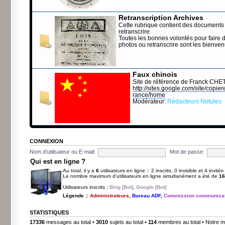
Retranscription Archives
Cette rubrique contient des documents 
retranscrire.
Toutes les bonnes volontés pour faire 
photos ou retranscrire sont les bienve
Faux chinois
Site de référence de Franck CHE
http://sites.google.com/site/copierep
rance/home
Modérateur:
Rédacteurs Notules
CONNEXION
Nom d'utilisateur ou E-mail:
Mot de passe:
Qui est en ligne ?
Au total, il y a
6
utilisateurs en ligne :: 2 inscrits, 0 invisible et 4 invit
Le nombre maximum d’utilisateurs en ligne simultanément a été de
16
Utilisateurs inscrits :
Bing [Bot]
,
Google [Bot]
Légende ::
Administrateurs
,
Bureau ADF
,
Commission communicat
STATISTIQUES
17336
messages au total •
3010
sujets au total •
114
membres au total • Notre m