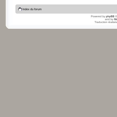
Index du forum
Powered by
phpBB
©
and by
Ma
Traduction réalisé